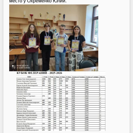
место у Охременко Юлии.