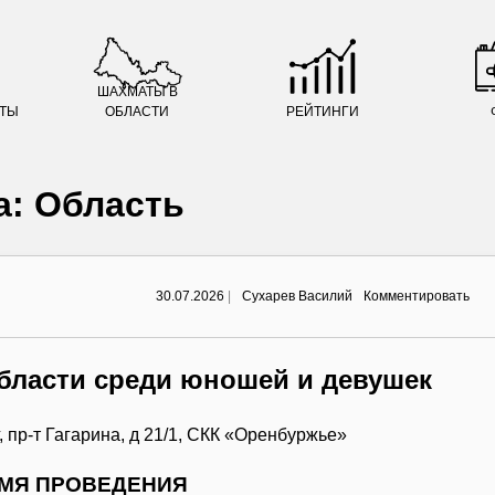
ШАХМАТЫ В
АТЫ
ОБЛАСТИ
РЕЙТИНГИ
а:
Область
on
30.07.2026
|
Сухарев Василий
Комментировать
Пер
Оре
обл
сре
юно
бласти среди юношей и девушек
и
дев
, пр-т Гагарина, д 21/1, СКК «Оренбуржье»
ЕМЯ ПРОВЕДЕНИЯ