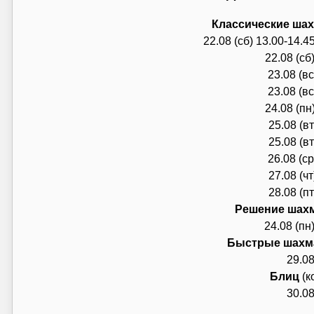
К
лассические ша
22.08 (сб) 13.00-14.4
22.08 (сб
23.08 (в
23.08 (в
24.08 (пн
25.08 (в
25.08 (в
26.08 (с
27.08 (ч
28.08 (п
Р
ешение шах
24.08 (пн)
Б
ыстрые шахм
29.08
Блиц
(к
30.08