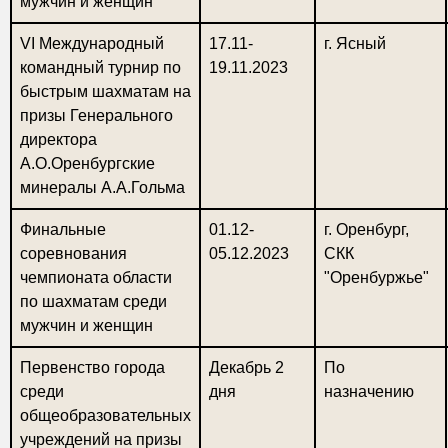
мужчин и женщин
VI Международный
17.11-
г. Ясный
командный турнир по
19.11.2023
быстрым шахматам на
призы Генерального
директора
А.О.Оренбургские
минералы А.А.Гольма
Финальные
01.12-
г. Оренбург,
соревнования
05.12.2023
СКК
чемпионата области
"Оренбуржье"
по шахматам среди
мужчин и женщин
Первенство города
Декабрь 2
По
среди
дня
назначению
общеобразовательных
учреждений на призы