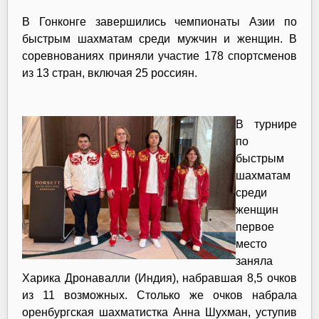
В Гонконге завершились чемпионаты Азии по
быстрым шахматам среди мужчин и женщин. В
соревнованиях приняли участие 178 спортсменов
из 13 стран, включая 25 россиян.
В турнире
по
быстрым
шахматам
среди
женщин
первое
место
заняла
Харика Дронавалли (Индия), набравшая 8,5 очков
из 11 возможных. Столько же очков набрала
оренбургская шахматистка
Анна Шухман
, уступив