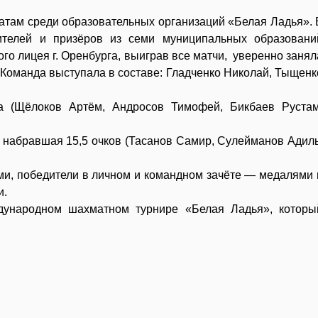
атам среди образовательных организаций «Белая Ладья». 
ителей и призёров из семи муниципальных образовани
го лицея г. Оренбурга, выиграв все матчи, уверенно занял
. Команда выступала в составе: Гладченко Николай, Тыщенк
(Щёлоков Артём, Андросов Тимофей, Бикбаев Рустам
 набравшая 15,5 очков (Тасанов Самир, Сулейманов Адиль
и, победители в личном и командном зачёте — медалями 
и.
дународном шахматном турнире «Белая Ладья», которы