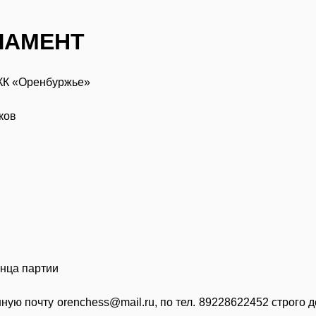
ЛАМЕНТ
 СКК «Оренбуржье»
иков
онца партии
ную почту orenchess@mail.ru, по тел. 89228622452 строго д