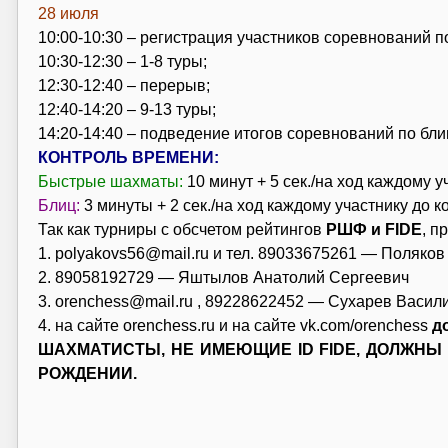
28 июля
10:00-10:30 – регистрация участников соревнований п
10:30-12:30 – 1-8 туры;
12:30-12:40 – перерыв;
12:40-14:20 – 9-13 туры;
14:20-14:40 – подведение итогов соревнований по бли
КОНТРОЛЬ ВРЕМЕНИ:
Быстрые шахматы:
10 минут + 5 сек./на ход каждому у
Блиц:
3 минуты + 2 сек./на ход каждому участнику до к
Так как турниры с обсчетом рейтингов
РШФ и FIDE
, п
1. polyakovs56@mail.ru и тел. 89033675261 — Поляков
2. 89058192729 — Яштылов Анатолий Сергеевич
3. orenchess@mail.ru , 89228622452 — Сухарев Васи
4. на сайте orenchess.ru и на сайте vk.com/orenchess
д
ШАХМАТИСТЫ, НЕ ИМЕЮЩИЕ ID FIDE, ДОЛЖНЫ
РОЖДЕНИИ.