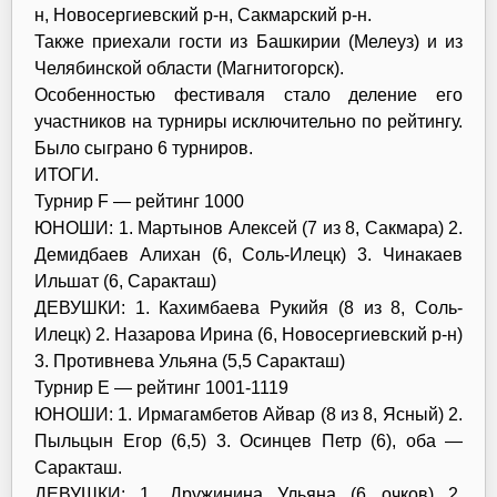
н, Новосергиевский р-н, Сакмарский р-н.
Также приехали гости из Башкирии (Мелеуз) и из
Челябинской области (Магнитогорск).
Особенностью фестиваля стало деление его
участников на турниры исключительно по рейтингу.
Было сыграно 6 турниров.
ИТОГИ.
Турнир F — рейтинг 1000
ЮНОШИ: 1. Мартынов Алексей (7 из 8, Сакмара) 2.
Демидбаев Алихан (6, Соль-Илецк) 3. Чинакаев
Ильшат (6, Саракташ)
ДЕВУШКИ: 1. Кахимбаева Рукийя (8 из 8, Соль-
Илецк) 2. Назарова Ирина (6, Новосергиевский р-н)
3. Противнева Ульяна (5,5 Саракташ)
Турнир Е — рейтинг 1001-1119
ЮНОШИ: 1. Ирмагамбетов Айвар (8 из 8, Ясный) 2.
Пыльцын Егор (6,5) 3. Осинцев Петр (6), оба —
Саракташ.
ДЕВУШКИ: 1. Дружинина Ульяна (6 очков) 2.