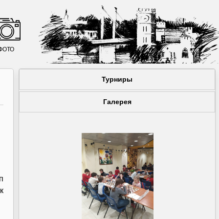
ФОТО
Турниры
Галерея
п
к