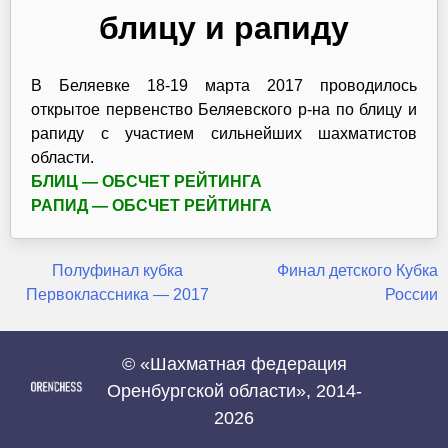
блицу и рапиду
В Беляевке 18-19 марта 2017 проводилось
открытое первенство Беляевского р-на по блицу и
рапиду с участием сильнейших шахматистов
области.
БЛИЦ — ОБСЧЕТ РЕЙТИНГА
РАПИД — ОБСЧЕТ РЕЙТИНГА
Навигация
Полуфинал кубка
Финал детского Кубка
Первоклассника — 2017
России
по
записям
© «Шахматная федерация
Оренбургской области», 2014-
2026