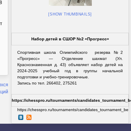
8
[SHOW THUMBNAILS]
т
Набор детей в СШОР №2 «Прогресс»
Спортивная школа Олимпийского резерва №2
«Прогресс» — Отделение шахмат (Ул.
Краснознаменная д. 43) объявляет набор детей на
2024-2025 учебный год в группы начальной
подготовки и учебно-тренировочные.
Запись по тел. 266402, 275261
ихся
аций
https://chesspro.ru/tournaments/candidates_tournament_b
https://chesspro.ru/tournaments/candidates_tournament_berl