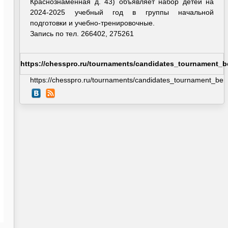
Краснознаменная д. 43) объявляет набор детей на
2024-2025 учебный год в группы начальной
подготовки и учебно-тренировочные.
Запись по тел. 266402, 275261
https://chesspro.ru/tournaments/candidates_tournament_b
https://chesspro.ru/tournaments/candidates_tournament_berl